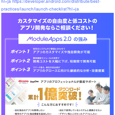
hl=ja
https://developer.android.com/distribute/best-
practices/launch/launch-checklist?hl=ja