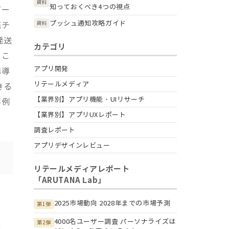
資料
知っておくべき4つの視点
デー
プッシュ通知攻略ガイド
資料
売チ
発送
カテゴリ
。こ
アプリ開発
誘導
リテールメディア
きる
【業界別】アプリ機能・UIリサーチ
事例
【業界別】アプリUXレポート
調査レポート
アプリデザインレビュー
リテールメディアレポート
「ARUTANA Lab」
2025市場動向 2028年までの市場予測
第1弾
4000名ユーザー調査 パーソナライズは
第2弾