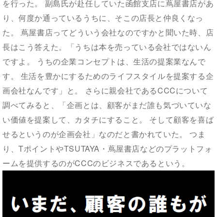
を行った。 副島氏が赴任していた函館支店に蔦屋書店があ
り、何度か通っているうちに、そこの店長と仲良くなっ
た。 蔦屋書店ってどういう会社なのですかと聞いた時、店
長はこう答えた。「うちは本を売っている会社ではないん
ですよ。 うちの企業コンセプトは、生活の提案業なんで
す。 生活を豊かにするためのライフスタイルを提案する企
画会社なんです」と。 さらに親会社であるCCCについて
調べてみると、「企画とは、顧客がまだ誰も気づいていな
い価値を提案して、カタチにすること。 そして顧客を喜ば
せるというのが企画会社」なのだと書かれていた。 つま
り、TポイントやTSUTAYA・蔦屋書店などのプラットフォ
ームを提供するのがCCCのビジネスであるという。