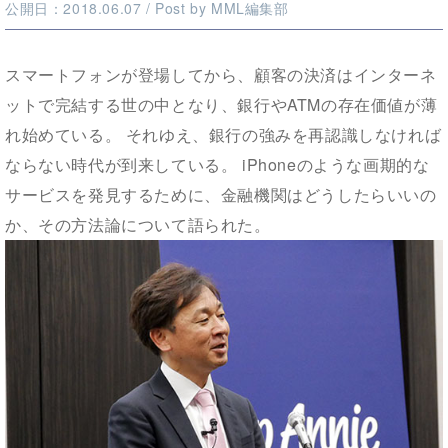
公開日：2018.06.07
/ Post by
MML編集部
スマートフォンが登場してから、顧客の決済はインターネ
ットで完結する世の中となり、銀行やATMの存在価値が薄
れ始めている。 それゆえ、銀行の強みを再認識しなければ
ならない時代が到来している。 iPhoneのような画期的な
サービスを発見するために、金融機関はどうしたらいいの
か、その方法論について語られた。