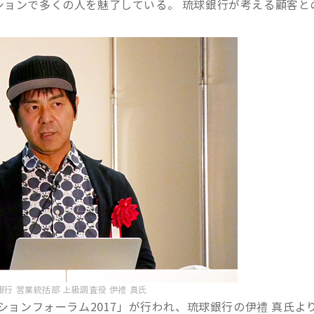
ションで多くの人を魅了している。 琉球銀行が考える顧客と
行 営業統括部 上級調査役 伊禮 真氏
ーションフォーラム2017」が行われ、琉球銀行の伊禮 真氏よ