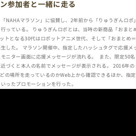
ソン参加者と一緒に走る
「NAHAマラソン」に協賛し、2年前から「りゅうぎんロボ
行っている。 りゅうぎんロボとは、当時の新商品「おまと
ゲットとなる30代はロボットアニメ世代、そして「おまとめ
生した。 マラソン開催中、指定したハッシュタグで応援メ
モニター画面に応援メッセージが流れる。 また、限定50名
近づくと本人の名前でメッセージが表示される。 2016年の
 どの場所を走っているのかWeb上から確認できるほか、指
といったプロモーションを行った。