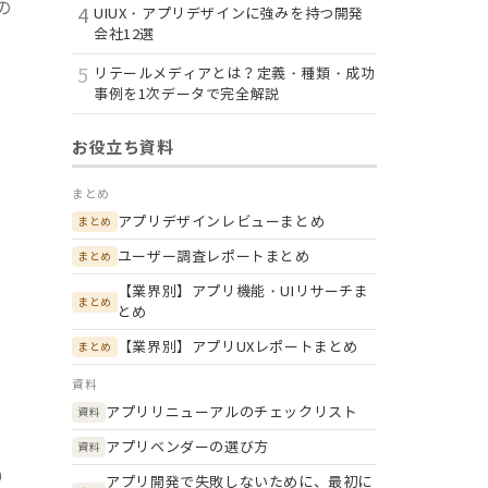
の
4
UIUX・アプリデザインに強みを持つ開発
会社12選
5
リテールメディアとは？定義・種類・成功
事例を1次データで完全解説
お役立ち資料
まとめ
アプリデザインレビューまとめ
まとめ
ユーザー調査レポートまとめ
まとめ
【業界別】アプリ機能・UIリサーチま
まとめ
とめ
【業界別】アプリUXレポートまとめ
まとめ
資料
アプリリニューアルのチェックリスト
資料
アプリベンダーの選び方
資料
り
アプリ開発で失敗しないために、最初に