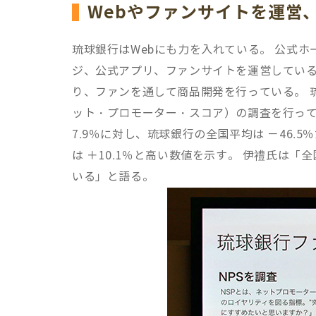
Webやファンサイトを運営
琉球銀行はWebにも力を入れている。 公式ホー
ジ、公式アプリ、ファンサイトを運営している。 
り、ファンを通して商品開発を行っている。 
ット・プロモーター・スコア）の調査を行っている
7.9％に対し、琉球銀行の全国平均は －46.
は ＋10.1％と高い数値を示す。 伊禮氏は
いる」と語る。