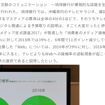
ル文脈のコミュニケーション ～琉球銀行が爆発的な話題を
行われた。 琉球銀行では、沖縄県内のテレビやラジオ、雑
けるマスディアの費用は全体の4分の1ほどで、そのうちテレ
でデジタル関連による予算取りの説得は、すごく大変だったと
 メディア定点調査2017」が発表した「消費者のメディア接
％に対して2016年では39％と、6年間で11ポイント減少して
した「Web」については、2010年が29％に対し、2016
16年に入ると、テレビよりもWebへの接触率の逆転現象が起こ
必然の選択であると説得したという。