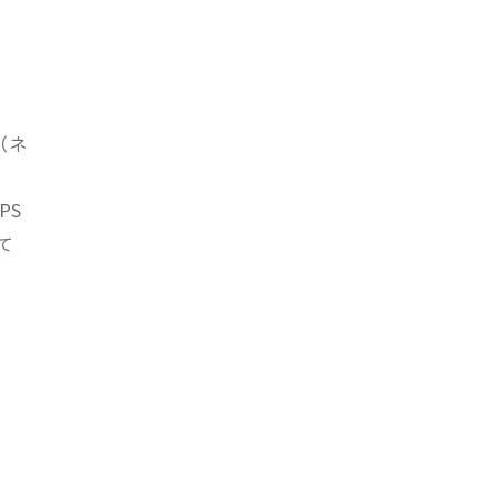
ー
（ネ
－
PS
て