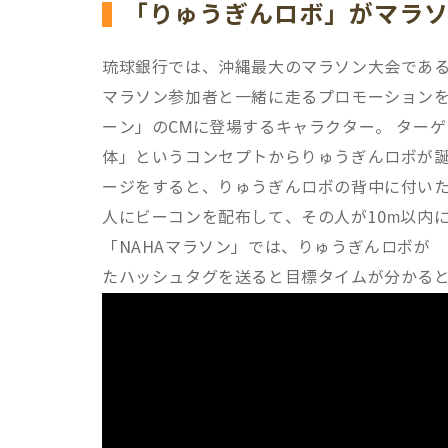
「りゅうぎんロボ」がマラ
琉球銀行では、沖縄最大のマラソン大会である
マラソン参加者と一緒に走るプロモーションを
ーン」のCMに登場するキャラクター。 ター
体」というコンセプトからりゅうぎんロボが誕
ージをすると、りゅうぎんロボの背中に付いた
人にビーコンを配布して、その人が10m以内に
「NAHAマラソン」では、りゅうぎんロボが
たハッシュタグを送ると目標タイムが分かる