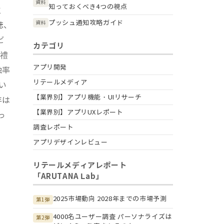
資料
知っておくべき4つの視点
生
プッシュ通知攻略ガイド
資料
誌、
ビ
カテゴリ
伊禮
アプリ開発
触率
リテールメディア
い
【業界別】アプリ機能・UIリサーチ
年は
【業界別】アプリUXレポート
っ
調査レポート
アプリデザインレビュー
リテールメディアレポート
「ARUTANA Lab」
2025市場動向 2028年までの市場予測
第1弾
4000名ユーザー調査 パーソナライズは
第2弾