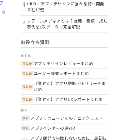
プ
4
UIUX・アプリデザインに強みを持つ開発
会社12選
ータ
5
リテールメディアとは？定義・種類・成功
事例を1次データで完全解説
お役立ち資料
まとめ
アプリデザインレビューまとめ
まとめ
ユーザー調査レポートまとめ
まとめ
【業界別】アプリ機能・UIリサーチま
まとめ
とめ
【業界別】アプリUXレポートまとめ
まとめ
資料
アプリリニューアルのチェックリスト
資料
アプリベンダーの選び方
資料
アプリ開発で失敗しないために、最初に