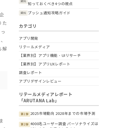
資料
知っておくべき4つの視点
プッシュ通知攻略ガイド
資料
企
りた
カテゴリ
やっ
アプリ開発
え、
リテールメディア
ら解
【業界別】アプリ機能・UIリサーチ
【業界別】アプリUXレポート
調査レポート
アプリデザインレビュー
リテールメディアレポート
「ARUTANA Lab」
2025市場動向 2028年までの市場予測
第1弾
ま
4000名ユーザー調査 パーソナライズは
第2弾