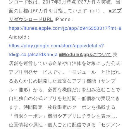
ンロード数は、2017年9月時点で37万件を突破、当
面の目標は50万件を目指しています（※1）。
■アプ
リダウンロードURL
iPhone：
https://itunes.apple.com/jp/app/id945350317?mt=8
Android：
https://play.google.com/store/apps/details?
id=jp.co.jalcard&hl=ja
■ModuleAppsについて
実
店舗を運営している企業や自治体を対象にした公式
アプリ開発サービスです。「モジュール」と呼ばれ
るあらかじめ開発した豊富なアプリ機能（サンプ
ル・雛形）から、必要な機能だけを組み込むことで
自社独自の公式アプリを短期間・低価格で実現でき
ます。時間限定・枚数限定のクーポンを掲載する
「時限クーポン」機能やアプリにチラシを表示し、
位置情報や属性・個人ごとに配信できる「セグメン