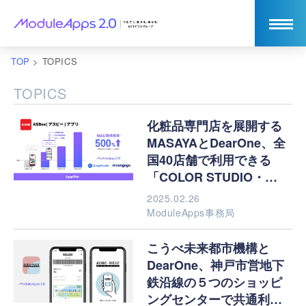
TOP
>
TOPICS
TOPICS
化粧品専門店を展開する
MASAYAとDearOne、全
国40店舗で利用できる
「COLOR STUDIO・
MASAYAアプリ」を共同
2025.02.26
開発
ModuleApps事務局
こうべ未来都市機構と
DearOne、神戸市営地下
鉄沿線の５つのショッピ
ングセンターで共通利用