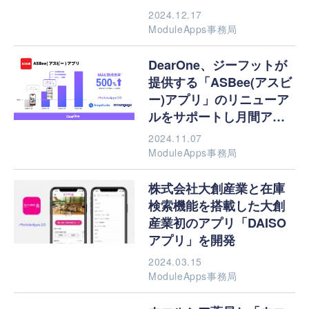
ができるショッピングポ
2024.12.17
イントサービス「神戸ウ
ModuleApps事務局
ェストメンバーズアプ
リ」を共同開発
DearOne、ジーフットが
提供する「ASBee(アスビ
ー)アプリ」のリニューア
ルをサポートし月間アク
ティブユーザーが５倍に
2024.11.07
大幅増！
ModuleApps事務局
株式会社大創産業と在庫
検索機能を搭載した大創
産業初のアプリ「DAISO
アプリ」を開発
2024.03.15
ModuleApps事務局